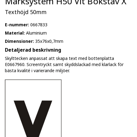
Märksystem H50 Vit Bokstav X
Texthöjd 50mm
E-nummer:
0667833
Material:
Aluminium
Dimensioner:
35x76x0,7mm
Detaljerad beskrivning
Skylttecken anpassat att skapa text med bottenplatta
E0667960. Screentryckt samt skyddslackad med klarlack för
bästa kvalité i varierande miljöer.