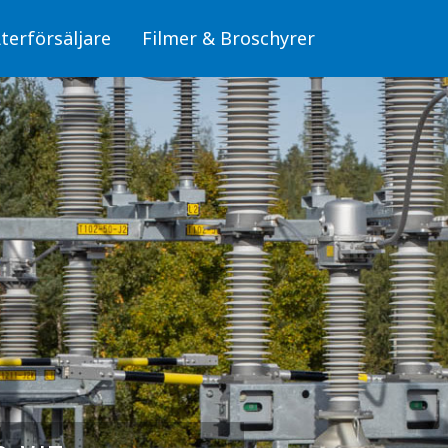
terförsäljare
Filmer & Broschyrer
Fiber/OPTO
läggningar
Skyltar för fiber (OPTO)
Skyltar
Stolpar för fiber (OPTO)
Skyltar för elanläggningar
mbyggnad
, miljö och säkerhet
Fiber/OPTO
donsladdning
Luftledning/Sambyggnad
erksdammar och
Skyltar för hälsa, miljö och säkerhet
bunden trafik
Skyltar för Fordonsladdning
Sjöfart, Kraftverksdammar och Pegelskalor