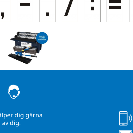
S
älper dig gärna!
av dig.