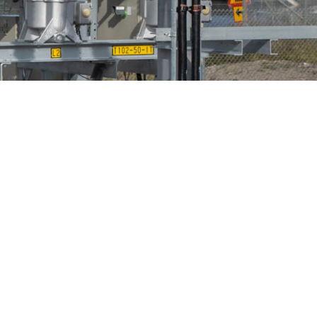
n
Fågelskydd