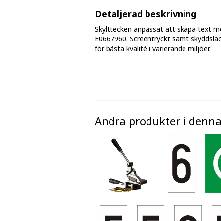
Fasmärkningstejp
Detaljerad beskrivning
Skylttecken anpassat att skapa text m
Golv - markeringar och tejp
E0667960. Screentryckt samt skyddslac
för bästa kvalité i varierande miljöer.
Avspärrningsband och plastkätting
Andra produkter i denna