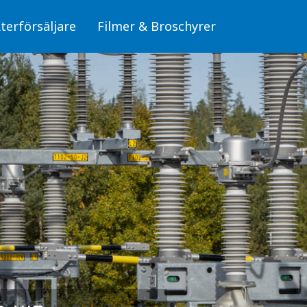
terförsäljare
Filmer & Broschyrer
Fiber/OPTO
läggningar
Skyltar för fiber (OPTO)
Skyltar
Stolpar för fiber (OPTO)
Skyltar för elanläggningar
mbyggnad
, miljö och säkerhet
Fiber/OPTO
donsladdning
Luftledning/Sambyggnad
erksdammar och
Skyltar för hälsa, miljö och säkerhet
bunden trafik
Skyltar för Fordonsladdning
Sjöfart, Kraftverksdammar och Pegelskalor