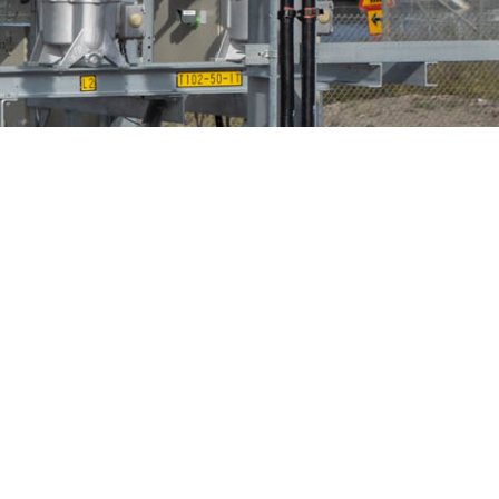
n
Fågelskydd