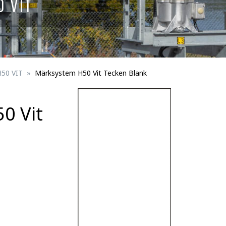
 VIT
Skyltar för spårbunden trafik
ningsmateriel
Fågelskydd
erson
Trafikportal
H50 VIT
Märksystem H50 Vit Tecken Blank
0 Vit
Trafikanordningsmateriel för trafik/perso
Fästdetaljer