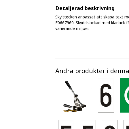
Fasmärkningstejp
Detaljerad beskrivning
Skylttecken anpassat att skapa text m
Golv - markeringar och tejp
E0667960. Skyddslackad med klarlack för
varierande miljöer.
Avspärrningsband och plastkätting
Andra produkter i denna