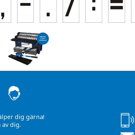
S
älper dig gärna!
av dig.