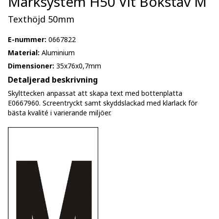
Märksystem H50 Vit Bokstav M
Texthöjd 50mm
E-nummer:
0667822
Material:
Aluminium
Dimensioner:
35x76x0,7mm
Detaljerad beskrivning
Skylttecken anpassat att skapa text med bottenplatta
E0667960. Screentryckt samt skyddslackad med klarlack för
bästa kvalité i varierande miljöer.