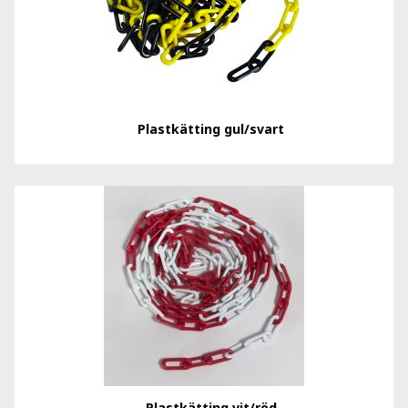
Plastkätting gul/svart
Plastkätting vit/röd