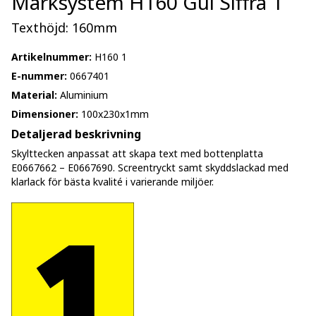
Märksystem H160 Gul Siffra 1
Texthöjd: 160mm
Artikelnummer:
H160 1
E-nummer:
0667401
Material:
Aluminium
Dimensioner:
100x230x1mm
Detaljerad beskrivning
Skylttecken anpassat att skapa text med bottenplatta
E0667662 – E0667690. Screentryckt samt skyddslackad med
klarlack för bästa kvalité i varierande miljöer.