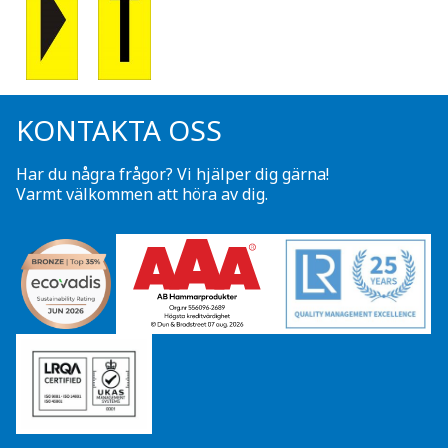
KONTAKTA OSS
Har du några frågor? Vi hjälper dig gärna!
Varmt välkommen att höra av dig.