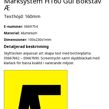
Märksystem H160 Gul Bokstav
Æ
Texthöjd: 160mm
E-nummer:
0669754
Material:
Aluminium
Dimensioner:
100x230x1mm
Detaljerad beskrivning
Skylttecken anpassat att skapa text med bottenplatta
E0667662 – E0667690. Screentryckt samt skyddslackad med
klarlack för bästa kvalité i varierande miljöer.