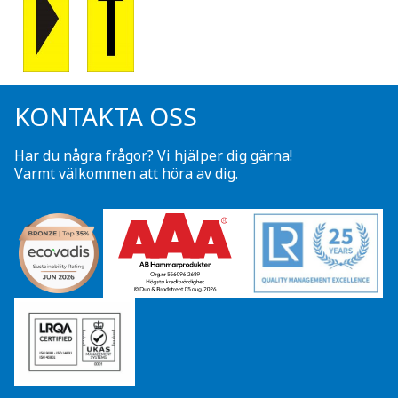
KONTAKTA OSS
Har du några frågor? Vi hjälper dig gärna!
Varmt välkommen att höra av dig.