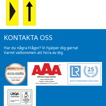
KONTAKTA OSS
Har du några frågor? Vi hjälper dig gärna!
Varmt välkommen att höra av dig.