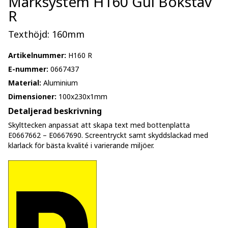
Märksystem H160 Gul Bokstav
R
Texthöjd: 160mm
Artikelnummer:
H160 R
E-nummer:
0667437
Material:
Aluminium
Dimensioner:
100x230x1mm
Detaljerad beskrivning
Skylttecken anpassat att skapa text med bottenplatta
E0667662 – E0667690. Screentryckt samt skyddslackad med
klarlack för bästa kvalité i varierande miljöer.