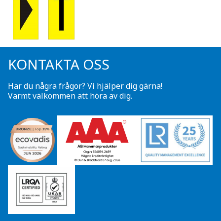
KONTAKTA OSS
Har du några frågor? Vi hjälper dig gärna!
Varmt välkommen att höra av dig.