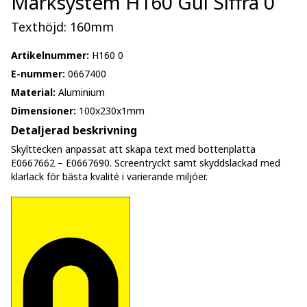
Märksystem H160 Gul Siffra 0
Texthöjd: 160mm
Artikelnummer:
H160 0
E-nummer:
0667400
Material:
Aluminium
Dimensioner:
100x230x1mm
Detaljerad beskrivning
Skylttecken anpassat att skapa text med bottenplatta
E0667662 – E0667690. Screentryckt samt skyddslackad med
klarlack för bästa kvalité i varierande miljöer.