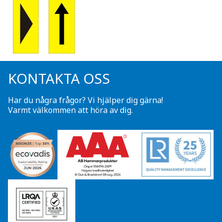
KONTAKTA OSS
Har du några frågor? Vi hjälper dig gärna!
Varmt välkommen att höra av dig.