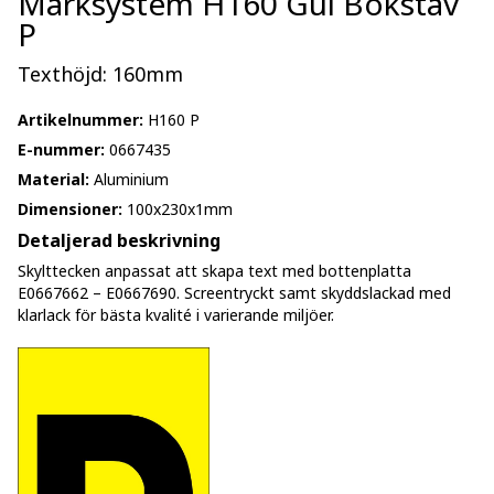
Märksystem H160 Gul Bokstav
P
Texthöjd: 160mm
Artikelnummer:
H160 P
E-nummer:
0667435
Material:
Aluminium
Dimensioner:
100x230x1mm
Detaljerad beskrivning
Skylttecken anpassat att skapa text med bottenplatta
E0667662 – E0667690. Screentryckt samt skyddslackad med
klarlack för bästa kvalité i varierande miljöer.