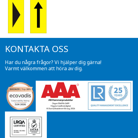
KONTAKTA OSS
Har du några frågor? Vi hjälper dig gärna!
Varmt välkommen att höra av dig.