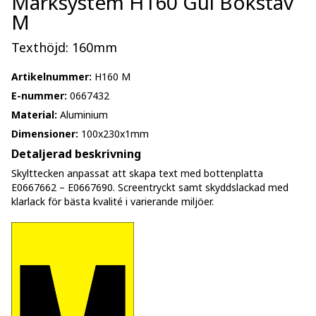
Märksystem H160 Gul Bokstav
M
Texthöjd: 160mm
Artikelnummer:
H160 M
E-nummer:
0667432
Material:
Aluminium
Dimensioner:
100x230x1mm
Detaljerad beskrivning
Skylttecken anpassat att skapa text med bottenplatta
E0667662 – E0667690. Screentryckt samt skyddslackad med
klarlack för bästa kvalité i varierande miljöer.