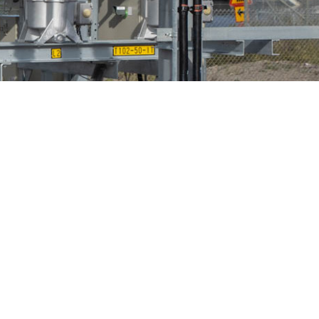
n
Fågelskydd