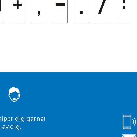
S
älper dig gärna!
av dig.