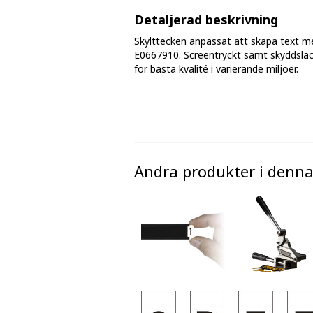
Fasmärkningstejp
Detaljerad beskrivning
Skylttecken anpassat att skapa text m
Golv - markeringar och tejp
E0667910. Screentryckt samt skyddslac
för bästa kvalité i varierande miljöer.
Avspärrningsband och plastkätting
Andra produkter i denna