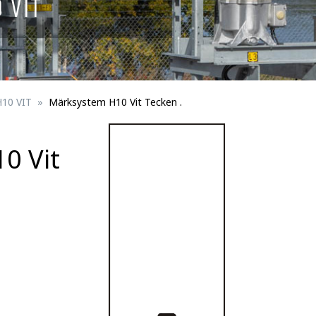
 VIT
Skyltar för spårbunden trafik
ningsmateriel
Fågelskydd
erson
Trafikportal
H10 VIT
Märksystem H10 Vit Tecken .
0 Vit
Trafikanordningsmateriel för trafik/perso
Fästdetaljer