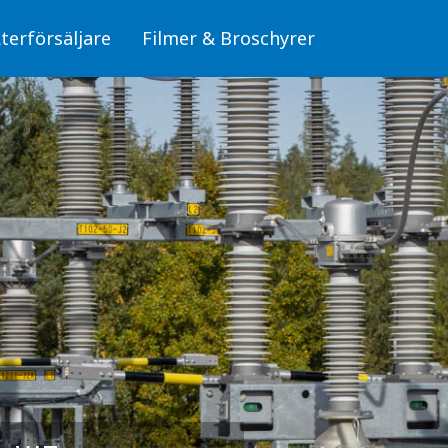
terförsäljare
Filmer & Broschyrer
Fiber/OPTO
läggningar
Skyltar för fiber (OPTO)
Skyltar
Stolpar för fiber (OPTO)
Skyltar för elanläggningar
mbyggnad
, miljö och säkerhet
Fiber/OPTO
donsladdning
Luftledning/Sambyggnad
erksdammar och
Skyltar för hälsa, miljö och säkerhet
bunden trafik
Skyltar för Fordonsladdning
Sjöfart, Kraftverksdammar och Pegelskalor