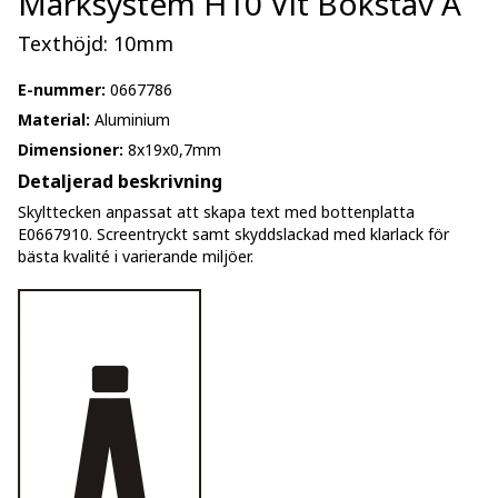
Märksystem H10 Vit Bokstav Å
Texthöjd: 10mm
E-nummer:
0667786
Material:
Aluminium
Dimensioner:
8x19x0,7mm
Detaljerad beskrivning
Skylttecken anpassat att skapa text med bottenplatta
E0667910. Screentryckt samt skyddslackad med klarlack för
bästa kvalité i varierande miljöer.