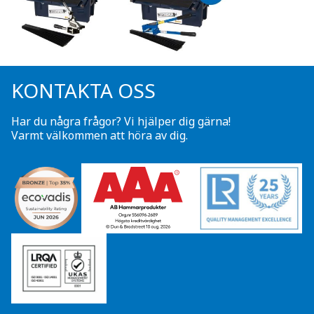
KONTAKTA OSS
Har du några frågor? Vi hjälper dig gärna!
Varmt välkommen att höra av dig.