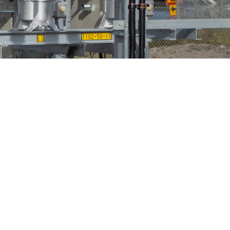
n
Fågelskydd