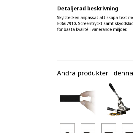
Fasmärkningstejp
Detaljerad beskrivning
Skylttecken anpassat att skapa text m
Golv - markeringar och tejp
E0667910. Screentryckt samt skyddslac
för bästa kvalité i varierande miljöer.
Avspärrningsband och plastkätting
Andra produkter i denna