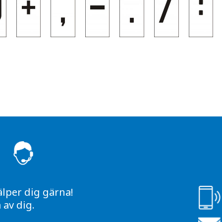
S
älper dig gärna!
av dig.