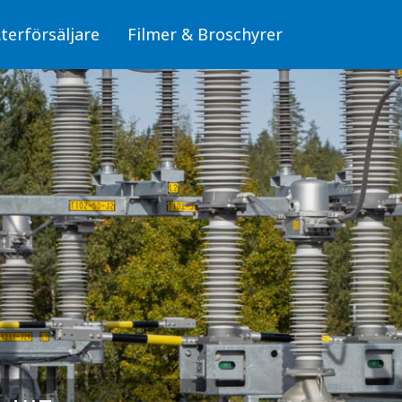
terförsäljare
Filmer & Broschyrer
Fiber/OPTO
läggningar
Skyltar för fiber (OPTO)
Skyltar
Stolpar för fiber (OPTO)
Skyltar för elanläggningar
mbyggnad
, miljö och säkerhet
Fiber/OPTO
donsladdning
Luftledning/Sambyggnad
erksdammar och
Skyltar för hälsa, miljö och säkerhet
bunden trafik
Skyltar för Fordonsladdning
Sjöfart, Kraftverksdammar och Pegelskalor