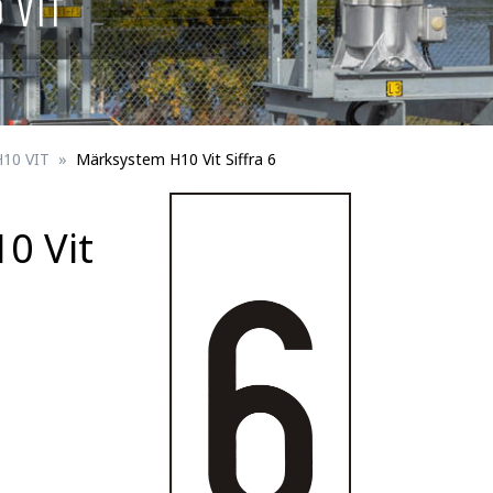
 VIT
Skyltar för spårbunden trafik
ningsmateriel
Fågelskydd
erson
Trafikportal
H10 VIT
Märksystem H10 Vit Siffra 6
0 Vit
Trafikanordningsmateriel för trafik/perso
Fästdetaljer