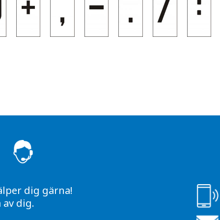
S
älper dig gärna!
av dig.