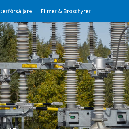
terförsäljare
Filmer & Broschyrer
Fiber/OPTO
läggningar
Skyltar för fiber (OPTO)
Skyltar
Stolpar för fiber (OPTO)
Skyltar för elanläggningar
mbyggnad
, miljö och säkerhet
Fiber/OPTO
donsladdning
Luftledning/Sambyggnad
erksdammar och
Skyltar för hälsa, miljö och säkerhet
bunden trafik
Skyltar för Fordonsladdning
Sjöfart, Kraftverksdammar och Pegelskalor