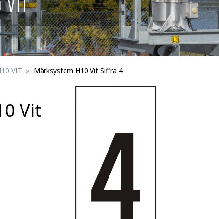
 VIT
Skyltar för spårbunden trafik
ningsmateriel
Fågelskydd
erson
Trafikportal
H10 VIT
Märksystem H10 Vit Siffra 4
0 Vit
Trafikanordningsmateriel för trafik/perso
Fästdetaljer