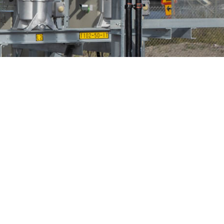
n
Fågelskydd