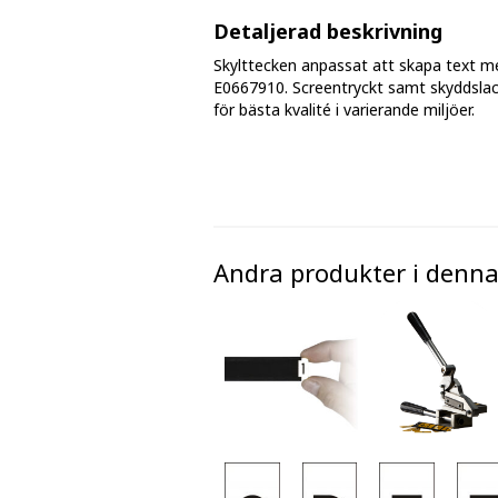
Fasmärkningstejp
Detaljerad beskrivning
Skylttecken anpassat att skapa text m
Golv - markeringar och tejp
E0667910. Screentryckt samt skyddslac
för bästa kvalité i varierande miljöer.
Avspärrningsband och plastkätting
Andra produkter i denna