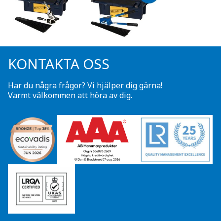
KONTAKTA OSS
Har du några frågor? Vi hjälper dig gärna!
Varmt välkommen att höra av dig.