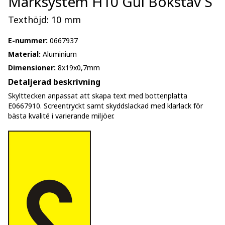
Märksystem H10 Gul Bokstav S
Texthöjd: 10 mm
E-nummer:
0667937
Material:
Aluminium
Dimensioner:
8x19x0,7mm
Detaljerad beskrivning
Skylttecken anpassat att skapa text med bottenplatta
E0667910. Screentryckt samt skyddslackad med klarlack för
bästa kvalité i varierande miljöer.