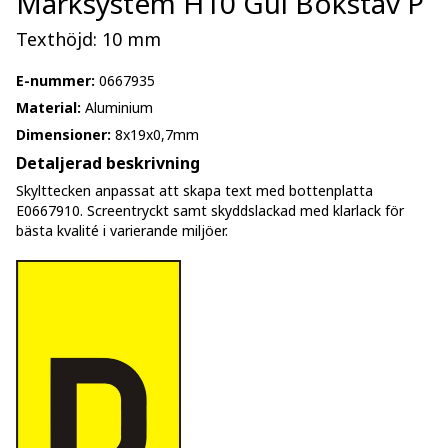
Märksystem H10 Gul Bokstav P
Texthöjd: 10 mm
E-nummer:
0667935
Material:
Aluminium
Dimensioner:
8x19x0,7mm
Detaljerad beskrivning
Skylttecken anpassat att skapa text med bottenplatta
E0667910. Screentryckt samt skyddslackad med klarlack för
bästa kvalité i varierande miljöer.