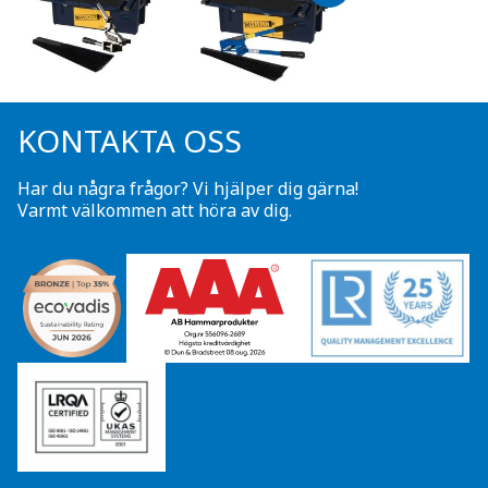
KONTAKTA OSS
Har du några frågor? Vi hjälper dig gärna!
Varmt välkommen att höra av dig.