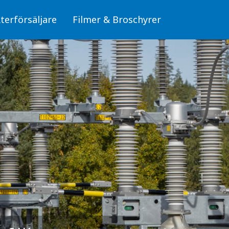
terförsäljare
Filmer & Broschyrer
Fiber/OPTO
läggningar
Skyltar för fiber (OPTO)
Skyltar
Stolpar för fiber (OPTO)
Skyltar för elanläggningar
mbyggnad
, miljö och säkerhet
Fiber/OPTO
donsladdning
Luftledning/Sambyggnad
erksdammar och
Skyltar för hälsa, miljö och säkerhet
bunden trafik
Skyltar för Fordonsladdning
Sjöfart, Kraftverksdammar och Pegelskalor