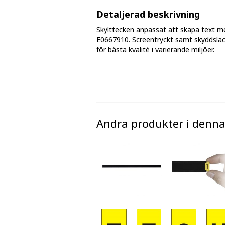
Fasmärkningstejp
Detaljerad beskrivning
Skylttecken anpassat att skapa text m
Golv - markeringar och tejp
E0667910. Screentryckt samt skyddslac
för bästa kvalité i varierande miljöer.
Avspärrningsband och plastkätting
Andra produkter i denna