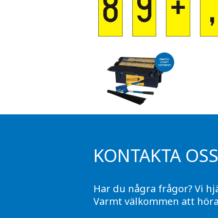
KONTAKTA OS
Har du några frågor? Vi hj
Varmt välkommen att höra 