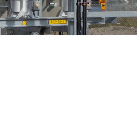
n
Fågelskydd