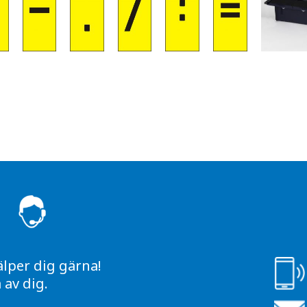
S
älper dig gärna!
av dig.