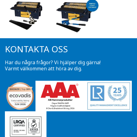
KONTAKTA OSS
Har du några frågor? Vi hjälper dig gärna!
Varmt välkommen att höra av dig.