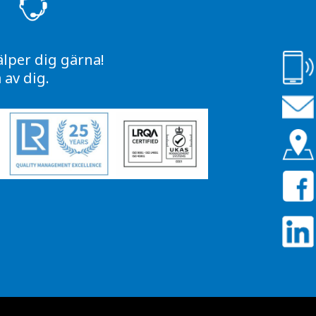
S
älper dig gärna!
av dig.