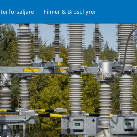
terförsäljare
Filmer & Broschyrer
Fiber/OPTO
läggningar
Skyltar för fiber (OPTO)
Skyltar
Stolpar för fiber (OPTO)
Skyltar för elanläggningar
mbyggnad
, miljö och säkerhet
Fiber/OPTO
donsladdning
Luftledning/Sambyggnad
erksdammar och
Skyltar för hälsa, miljö och säkerhet
bunden trafik
Skyltar för Fordonsladdning
Sjöfart, Kraftverksdammar och Pegelskalor