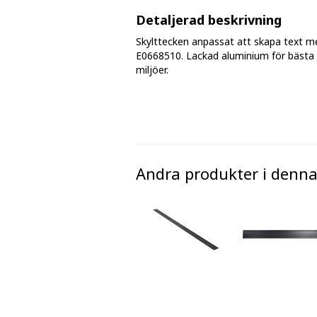
Fasmärkningstejp
Detaljerad beskrivning
Skylttecken anpassat att skapa text m
Golv - markeringar och tejp
E0668510. Lackad aluminium för bästa k
miljöer.
Avspärrningsband och plastkätting
Andra produkter i denna