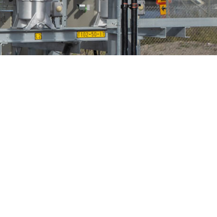
n
Fågelskydd