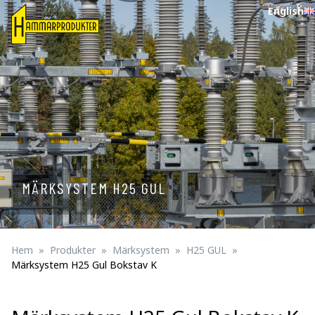
English
MÄRKSYSTEM H25 GUL
Hem
Produkter
Märksystem
H25 GUL
Märksystem H25 Gul Bokstav K