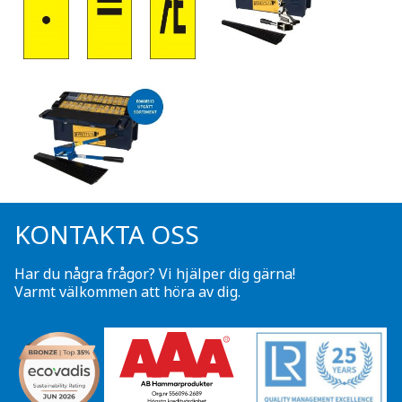
KONTAKTA OSS
Har du några frågor? Vi hjälper dig gärna!
Varmt välkommen att höra av dig.