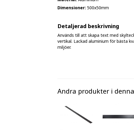
Fasmärkningstejp
Dimensioner:
500x50mm
Golv - markeringar och tejp
Detaljerad beskrivning
Avspärrningsband och plastkätting
Används till att skapa text med skyltec
vertikal. Lackad aluminium för bästa kva
miljöer.
Andra produkter i denna