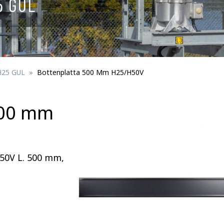
5 GUL
Skyltar för spårbunden trafik
ningsmateriel
Fågelskydd
erson
Trafikportal
H25 GUL
Bottenplatta 500 Mm H25/H50V
500 mm
Trafikanordningsmateriel för trafik/perso
50V L. 500 mm,
Fästdetaljer