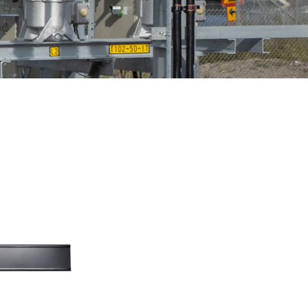
n
Fågelskydd