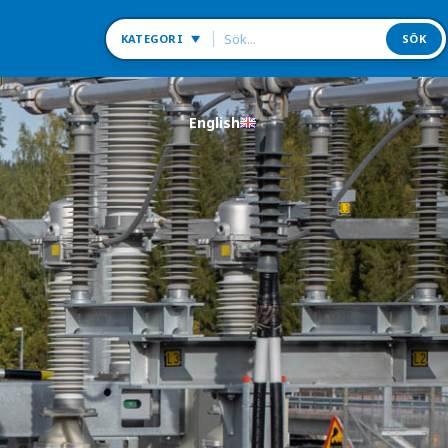
KATEGORI
SÖK
Fästdetaljer
English
Tejp, Band & Markeringar
Fiber/OPTO
Fågelskydd
Skyltar för fiber (OPTO)
Trafikanordningsmateriel för trafik/person
Stolpar för fiber (OPTO)
Stolpar
Fiber/OPTO
Skyltar
Märksystem