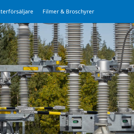
terförsäljare
Filmer & Broschyrer
Fiber/OPTO
läggningar
Skyltar för fiber (OPTO)
Skyltar
Stolpar för fiber (OPTO)
Skyltar för elanläggningar
mbyggnad
, miljö och säkerhet
Fiber/OPTO
donsladdning
Luftledning/Sambyggnad
erksdammar och
Skyltar för hälsa, miljö och säkerhet
bunden trafik
Skyltar för Fordonsladdning
Sjöfart, Kraftverksdammar och Pegelskalor