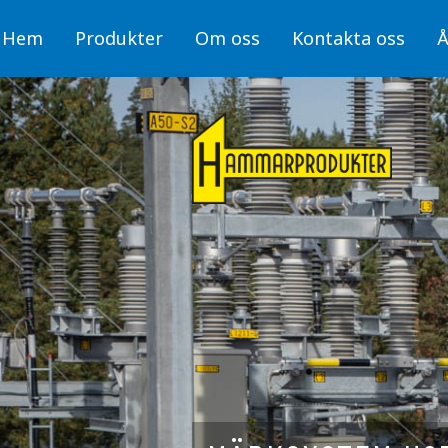
Hem
Produkter
Om oss
Kontakta oss
Å
Märksystem
Skyltar
H10 GUL
Skyltar för elan
Märksystem
H10 VIT
Fiber/OPTO
H10 GUL
H25 GUL
Luftledning/Sa
H25 VIT
Skyltar för hälsa
H10 VIT
H50 GUL
Skyltar för For
H25 GUL
H50 VIT
Sjöfart, Kraftv
Pegelskalor
H80 GUL
H25 VIT
Skyltar för spår
H160 GUL
Trafikportal
H50 vertikal GUL
H50 GUL
R5000, självhäftande dekal
H50 VIT
Visa fler