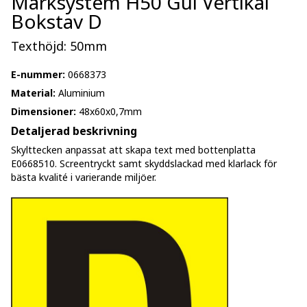
Märksystem H50 Gul Vertikal
Bokstav D
Texthöjd: 50mm
E-nummer:
0668373
Material:
Aluminium
Dimensioner:
48x60x0,7mm
Detaljerad beskrivning
Skylttecken anpassat att skapa text med bottenplatta
E0668510. Screentryckt samt skyddslackad med klarlack för
bästa kvalité i varierande miljöer.