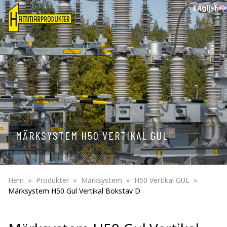
English
MÄRKSYSTEM H50 VERTIKAL GUL
Hem
Produkter
Märksystem
H50 Vertikal GUL
Märksystem H50 Gul Vertikal Bokstav D