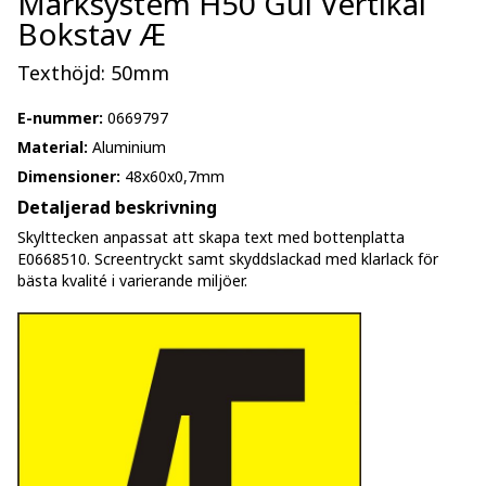
Märksystem H50 Gul Vertikal
Bokstav Æ
Texthöjd: 50mm
E-nummer:
0669797
Material:
Aluminium
Dimensioner:
48x60x0,7mm
Detaljerad beskrivning
Skylttecken anpassat att skapa text med bottenplatta
E0668510. Screentryckt samt skyddslackad med klarlack för
bästa kvalité i varierande miljöer.