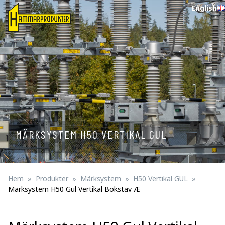
English
MÄRKSYSTEM H50 VERTIKAL GUL
Hem
Produkter
Märksystem
H50 Vertikal GUL
Märksystem H50 Gul Vertikal Bokstav Æ