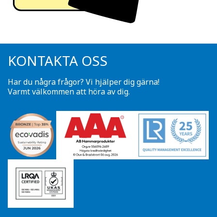
KONTAKTA OSS
Har du några frågor? Vi hjälper dig gärna!
Varmt välkommen att höra av dig.