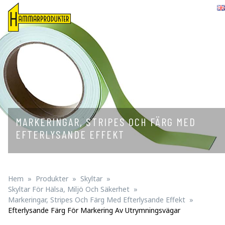
English
MARKERINGAR, STRIPES OCH FÄRG MED
EFTERLYSANDE EFFEKT
Hem
Produkter
Skyltar
Skyltar För Hälsa, Miljö Och Säkerhet
Markeringar, Stripes Och Färg Med Efterlysande Effekt
Efterlysande Färg För Markering Av Utrymningsvägar