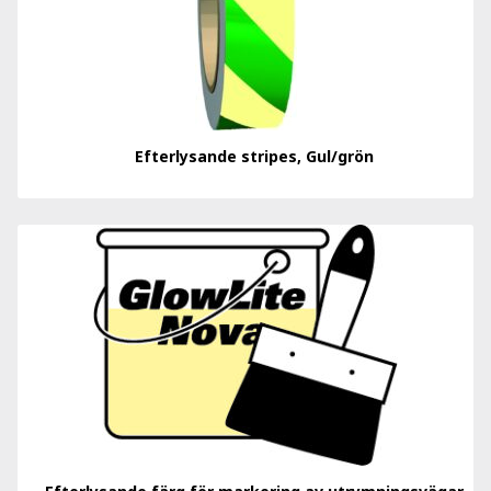
Efterlysande stripes, Gul/grön