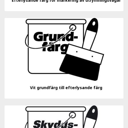
Efterlysande färg för markering av utrymningsvägar
Vit grundfärg till efterlysande färg