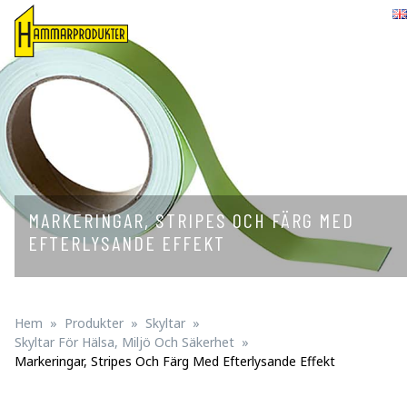
English
MARKERINGAR, STRIPES OCH FÄRG MED
EFTERLYSANDE EFFEKT
Hem
Produkter
Skyltar
Skyltar För Hälsa, Miljö Och Säkerhet
Markeringar, Stripes Och Färg Med Efterlysande Effekt