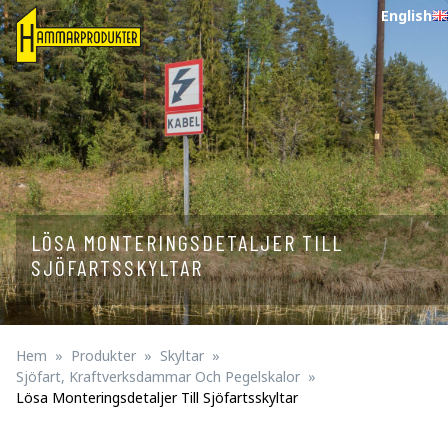
English
LÖSA MONTERINGSDETALJER TILL
SJÖFARTSSKYLTAR
Hem
Produkter
Skyltar
Sjöfart, Kraftverksdammar Och Pegelskalor
Lösa Monteringsdetaljer Till Sjöfartsskyltar