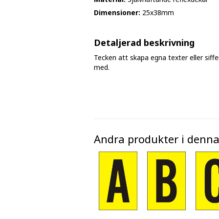
Fasmärkningstejp
Dimensioner:
25x38mm
Golv - markeringar och tejp
Detaljerad beskrivning
Avspärrningsband och plastkätting
Tecken att skapa egna texter eller sif
med.
Andra produkter i denna