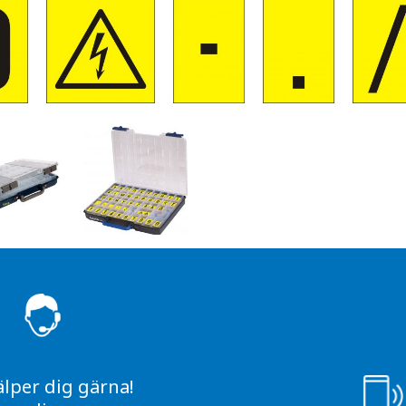
S
älper dig gärna!