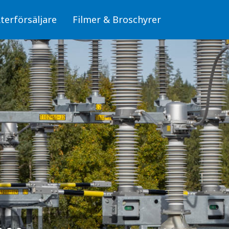
terförsäljare
Filmer & Broschyrer
Fiber/OPTO
läggningar
Skyltar för fiber (OPTO)
Skyltar
Stolpar för fiber (OPTO)
Skyltar för elanläggningar
mbyggnad
, miljö och säkerhet
Fiber/OPTO
donsladdning
Luftledning/Sambyggnad
erksdammar och
Skyltar för hälsa, miljö och säkerhet
bunden trafik
Skyltar för Fordonsladdning
Sjöfart, Kraftverksdammar och Pegelskalor