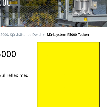
000
Skyltar för spårbunden trafik
ningsmateriel
Fågelskydd
erson
Trafikportal
5000, Självhäftande Dekal
Märksystem R5000 Tecken .
5000
Trafikanordningsmateriel för trafik/perso
Gul reflex med
Fästdetaljer