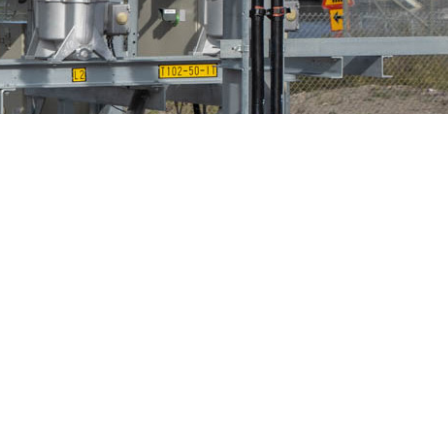
n
Fågelskydd