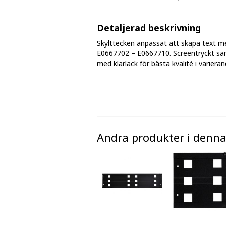
Fasmärkningstejp
Detaljerad beskrivning
Golv - markeringar och tejp
Skylttecken anpassat att skapa text m
E0667702 – E0667710. Screentryckt sa
Avspärrningsband och plastkätting
med klarlack för bästa kvalité i varieran
Andra produkter i denna