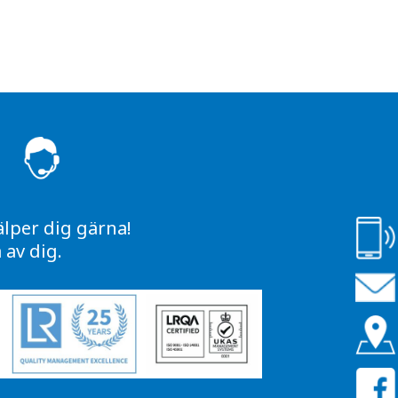
S
älper dig gärna!
av dig.