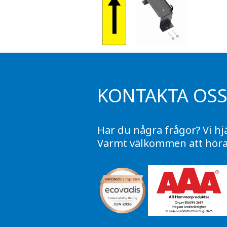
KONTAKTA OS
Har du några frågor? Vi hj
Varmt välkommen att höra 