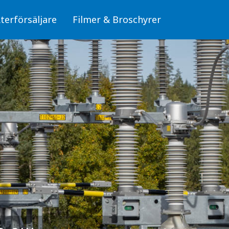
terförsäljare
Filmer & Broschyrer
Fiber/OPTO
läggningar
Skyltar för fiber (OPTO)
Skyltar
Stolpar för fiber (OPTO)
Skyltar för elanläggningar
mbyggnad
, miljö och säkerhet
Fiber/OPTO
donsladdning
Luftledning/Sambyggnad
erksdammar och
Skyltar för hälsa, miljö och säkerhet
bunden trafik
Skyltar för Fordonsladdning
Sjöfart, Kraftverksdammar och Pegelskalor