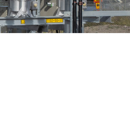
n
Fågelskydd