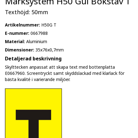
Märksystem H50 Gul Bokstav T
Texthöjd: 50mm
Artikelnummer:
H50G T
E-nummer:
0667988
Material:
Aluminium
Dimensioner:
35x76x0,7mm
Detaljerad beskrivning
Skylttecken anpassat att skapa text med bottenplatta
E0667960. Screentryckt samt skyddslackad med klarlack för
bästa kvalité i varierande miljöer.