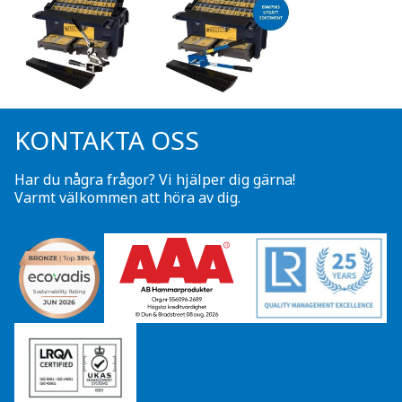
KONTAKTA OSS
Har du några frågor? Vi hjälper dig gärna!
Varmt välkommen att höra av dig.