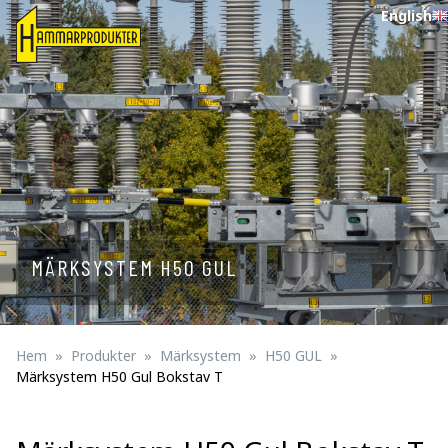
English
MÄRKSYSTEM H50 GUL
Hem
Produkter
Märksystem
H50 GUL
Märksystem H50 Gul Bokstav T