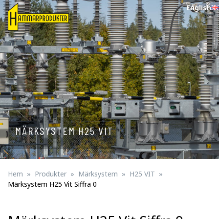
English
MÄRKSYSTEM H25 VIT
Hem
Produkter
Märksystem
H25 VIT
Märksystem H25 Vit Siffra 0