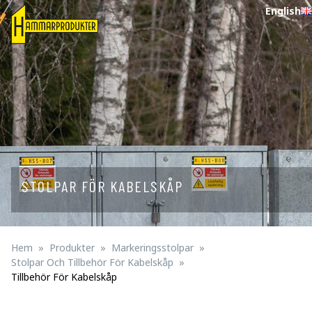
English
STOLPAR FÖR KABELSKÅP
Hem
Produkter
Markeringsstolpar
Stolpar Och Tillbehör För Kabelskåp
Tillbehör För Kabelskåp