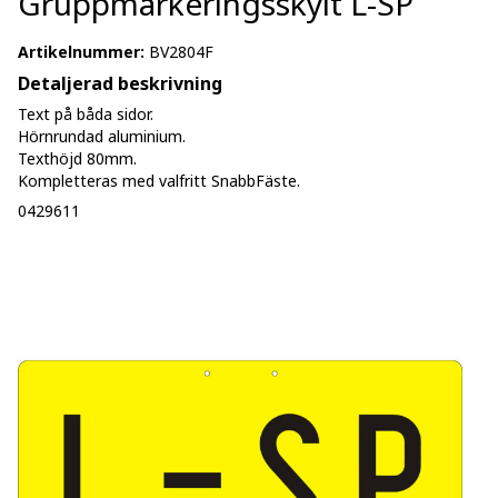
Gruppmarkeringsskylt L-SP
Artikelnummer:
BV2804F
Detaljerad beskrivning
Text på båda sidor.
Hörnrundad aluminium.
Texthöjd 80mm.
Kompletteras med valfritt SnabbFäste.
0429611