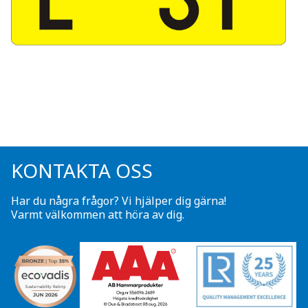
KONTAKTA OSS
Har du några frågor? Vi hjälper dig gärna!
Varmt välkommen att höra av dig.