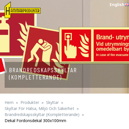
English
BRANDREDSKAPSSKYLTAR
(KOMPLETTERANDE)
Hem
Produkter
Skyltar
Skyltar För Hälsa, Miljö Och Säkerhet
Brandredskapsskyltar (kompletterande)
Dekal Fordonsdekal 300x100mm