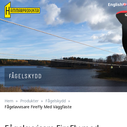
English
FÅGELSKYDD
Hem
Produkter
Fågelskydd
Fågelavvisare FireFly Med Väggfäste